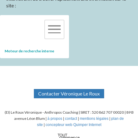
site :
Moteur de recherche interne
Contacter Véronique Le Roux
(EI) Le Roux Véronique - Anthropos Coaching | SIRET :
520 862 707 00020 | 89 B
avenue Léon Blum
|
à propos
|
contact
|
mentions légales
|
plan de
site
|
concepteur web Quimper Internet